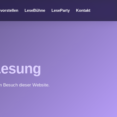
vorstellen
LeseBühne
LeseParty
Kontakt
Lesung
im Besuch dieser Website.